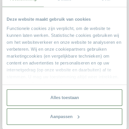
aanbod in caravans verandert snel , met een
reservering bent u er zeker van dat deze
Deze website maakt gebruik van cookies
beschikbaar blijft tot uw bezoek aan ons.
Functionele cookies zijn verplicht, om de website te
De reservering en (verloop) datum wordt u per
kunnen laten werken. Statistische cookies gebruiken wij
mail bevestigd.
om het websiteverkeer en onze website te analyseren en
verbeteren. Wij en onze cookiepartners gebruiken
Volledige naam
marketingcookies (en vergelijkbare technieken) om
content en advertenties te personaliseren en op uw
internetgedrag (op onze website en daarbuiten) af te
stemmen. U mag uw toestemming altijd weer intrekken.
E-mailadres (optioneel)
Voor meer informatie en het aanpassen van uw keuze op
onze website verwijzen wij u naar onze
privacyverklaring.
Alles toestaan
Wilt u uw eigen caravan inruilen?
Aanpassen
Ja