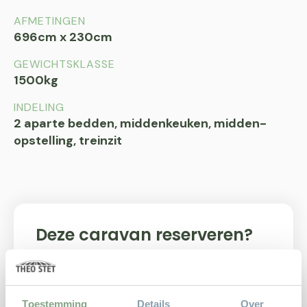
AFMETINGEN
696cm x 230cm
GEWICHTSKLASSE
1500kg
INDELING
2 aparte bedden, middenkeuken, midden-
opstelling, treinzit
Deze caravan reserveren?
Heeft u interesse in een van onze aangeboden
caravans dan bieden wij u de gelegenheid om
deze te reserveren voor een bezichtiging. Ons
Toestemming
Details
Over