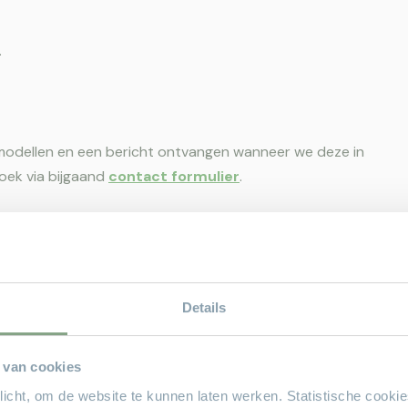
.
modellen en een bericht ontvangen wanneer we deze in
ek via bijgaand
contact formulier
.
n die gemaakt zijn van 100% gerecyclede PET-flessen.
Details
met veel daglicht.
ch op hun gemak in de stapelbedden met een
 van cookies
pgedeelte zorgen voor een rustige en harmonieuze
plicht, om de website te kunnen laten werken. Statistische cooki