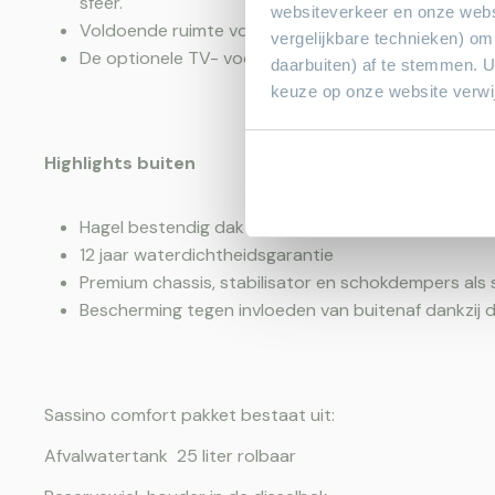
sfeer.
websiteverkeer en onze webs
Voldoende ruimte voor alle belangrijke vakantiespul
vergelijkbare technieken) om
De optionele TV- voorbereiding legt de basis voor
daarbuiten) af te stemmen. 
keuze op onze website verwij
Highlights buiten
Hagel bestendig dak
12 jaar waterdichtheidsgarantie
Premium chassis, stabilisator en schokdempers als s
Bescherming tegen invloeden van buitenaf dankzij d
Sassino comfort pakket bestaat uit:
Afvalwatertank 25 liter rolbaar