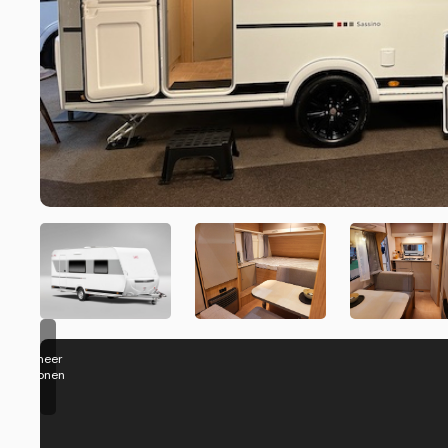
meer
tonen