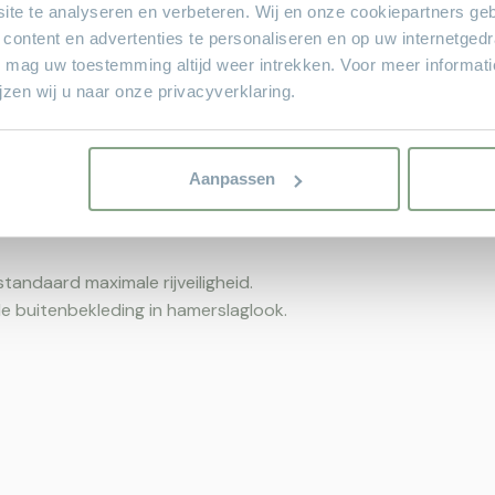
ite te analyseren en verbeteren. Wij en onze cookiepartners ge
len dankzij de ruime kasten.
 content en advertenties te personaliseren en op uw internetged
 entertainment aan boord
U mag uw toestemming altijd weer intrekken. Voor meer informat
zen wij u naar onze privacyverklaring.
Aanpassen
tandaard maximale rijveiligheid.
e buitenbekleding in hamerslaglook.