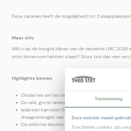
Deze caravan heeft de mogelijkheid tot 3 slaapplaatsen
Meer info
Wilt u op de hoogte blijven van de nieuwste LMC 2026 
onze showroom hebben staan? Stuur ons dan een verzo
Highlights binnen
Omdat we om het milieu geven, gebruiken we stoffe
Toestemming
De vele, grote ramen zorgen voor een heldere sfeer 
Iedereen kan mee! Ook grotere kinderen voelen zi
draagvermogen van 80kg.
Deze website maakt gebruik
De uniforme kleuren van de hangkasten in het slaa
Functionele cookies zijn ver